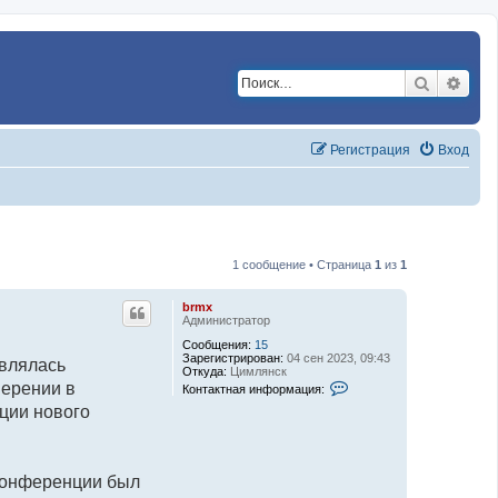
Поиск
Расш
Регистрация
Вход
1 сообщение • Страница
1
из
1
brmx
Администратор
Сообщения:
15
Зарегистрирован:
04 сен 2023, 09:43
авлялась
Откуда:
Цимлянск
К
мерении в
Контактная информация:
о
ации нового
н
т
а
к
т
н
 конференции был
а