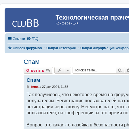
Технологическая праче
Конференция
Ссылки
FAQ
Список форумов
Общая категория
Общая информация конфер
Спам
По
Ответить
Спам
С
brmx
»
27 дек 2024, 11:55
о
о
Так получилось, что некоторое время на форум
б
получателям. Регистрация пользователей на ф
щ
е
регистрации через почту. Несмотря на то, что 
н
и
пользователя, на конференции за это время п
е
Вопрос, это какая-то лазейка в безопасности 