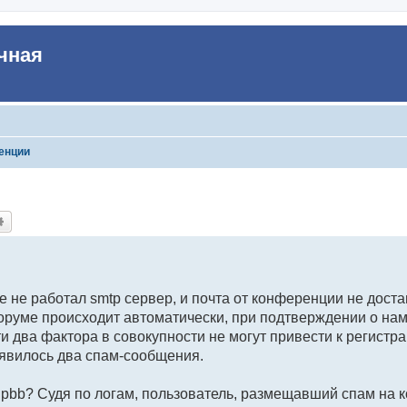
чная
енции
иск
Расширенный поиск
е не работал smtp сервер, и почта от конференции не дост
оруме происходит автоматически, при подтверждении о на
эти два фактора в совокупности не могут привести к регистр
оявилось два спам-сообщения.
phpbb? Судя по логам, пользователь, размещавший спам на