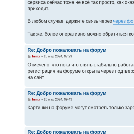
сервиса сейчас тоже не всё так просто, как ок
приходит.
В любом случае, держите связь через
через фо
Так же, более оперативно можно обратиться ко
Re: Добро пожаловать на форум
С
brmx
»
15 мар 2024, 07:29
о
о
Отмечено, что пока что опять стабильно работа
б
регистрация на форуме открыта через подтвержд
щ
е
на сайт.
н
и
е
Re: Добро пожаловать на форум
С
brmx
»
15 мар 2024, 09:43
о
о
Картинки на форуме могут смотреть только за
б
щ
е
н
и
е
Re: Добро пожаловать на форум