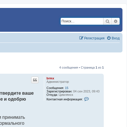
Поиск
Расш
Регистрация
Вход
4 сообщения • Страница
1
из
1
brmx
Администратор
Сообщения:
15
Зарегистрирован:
04 сен 2023, 09:43
дтвердите ваше
Откуда:
Цимлянск
К
ие и одобрю
Контактная информация:
о
н
т
а
к
и принимать
т
н
нормального
а