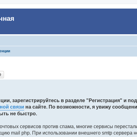
чная
енции
иск
Расширенный поиск
нции, зарегистрируйтесь в разделе "Регистрация" и по
ной связи
на сайте. По возможности, я увижу сообщен
ыть не быстро.
почтовых сервисов против спама, многие сервисы перестал
цию mail php. При использовании внешнего smtp сервера 