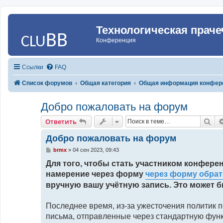
Технологическая праче
Конференция
Ссылки
FAQ
Список форумов
Общая категория
Общая информация конфер
Добро пожаловать на форум
По
Ответить
Добро пожаловать на форум
С
brmx
»
04 сен 2023, 09:43
о
о
Для того, чтобы стать участником конфере
б
намерение через форму
через форму обрат
щ
е
вручную вашу учётную запись. Это может б
н
и
е
Последнее время, из-за ужесточения политик 
письма, отправленные через стандартную функ