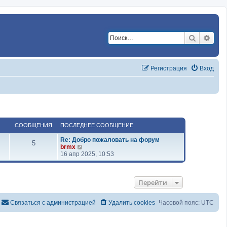
Поиск
Расш
Регистрация
Вход
СООБЩЕНИЯ
ПОСЛЕДНЕЕ СООБЩЕНИЕ
Re: Добро пожаловать на форум
5
П
brmx
е
16 апр 2025, 10:53
р
е
й
Перейти
т
и
к
Связаться с администрацией
Удалить cookies
Часовой пояс:
UTC
п
о
с
л