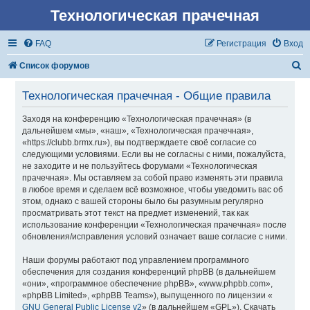
Технологическая прачечная
FAQ
Регистрация
Вход
П
Список форумов
о
Технологическая прачечная - Общие правила
и
Заходя на конференцию «Технологическая прачечная» (в
с
дальнейшем «мы», «наш», «Технологическая прачечная»,
к
«https://clubb.brmx.ru»), вы подтверждаете своё согласие со
следующими условиями. Если вы не согласны с ними, пожалуйста,
не заходите и не пользуйтесь форумами «Технологическая
прачечная». Мы оставляем за собой право изменять эти правила
в любое время и сделаем всё возможное, чтобы уведомить вас об
этом, однако с вашей стороны было бы разумным регулярно
просматривать этот текст на предмет изменений, так как
использование конференции «Технологическая прачечная» после
обновления/исправления условий означает ваше согласие с ними.
Наши форумы работают под управлением программного
обеспечения для создания конференций phpBB (в дальнейшем
«они», «программное обеспечение phpBB», «www.phpbb.com»,
«phpBB Limited», «phpBB Teams»), выпущенного по лицензии «
GNU General Public License v2
» (в дальнейшем «GPL»). Скачать