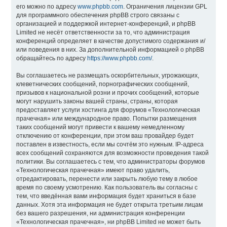
его можно по адресу
www.phpbb.com
. Ограничения лицензии GPL
для программного обеспечения phpBB строго связаны с
организацией и поддержкой интернет-конференций, и phpBB
Limited не несёт ответственности за то, что администрация
конференций определяет в качестве допустимого содержания и/
или поведения в них. За дополнительной информацией о phpBB
обращайтесь по адресу
https://www.phpbb.com/
.
Вы соглашаетесь не размещать оскорбительных, угрожающих,
клеветнических сообщений, порнографических сообщений,
призывов к национальной розни и прочих сообщений, которые
могут нарушить законы вашей страны, страны, которая
предоставляет услуги хостинга для форумов «Технологическая
прачечная» или международное право. Попытки размещения
таких сообщений могут привести к вашему немедленному
отключению от конференции, при этом ваш провайдер будет
поставлен в известность, если мы сочтём это нужным. IP-адреса
всех сообщений сохраняются для возможности проведения такой
политики. Вы соглашаетесь с тем, что администраторы форумов
«Технологическая прачечная» имеют право удалить,
отредактировать, перенести или закрыть любую тему в любое
время по своему усмотрению. Как пользователь вы согласны с
тем, что введённая вами информация будет храниться в базе
данных. Хотя эта информация не будет открыта третьим лицам
без вашего разрешения, ни администрация конференции
«Технологическая прачечная», ни phpBB Limited не может быть