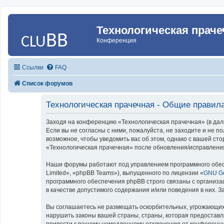
Технологическая праче
Конференция
Ссылки
FAQ
Список форумов
Технологическая прачечная - Общие правил
Заходя на конференцию «Технологическая прачечная» (в даль
Если вы не согласны с ними, пожалуйста, не заходите и не 
возможное, чтобы уведомить вас об этом, однако с вашей ст
«Технологическая прачечная» после обновления/исправления
Наши форумы работают под управлением программного обес
Limited», «phpBB Teams»), выпущенного по лицензии «
GNU Ge
программного обеспечения phpBB строго связаны с организа
в качестве допустимого содержания и/или поведения в них.
Вы соглашаетесь не размещать оскорбительных, угрожающих,
нарушить законы вашей страны, страны, которая предоставл
привести к вашему немедленному отключению от конференции