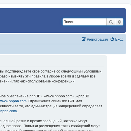
Поиск
Расш
Регистрация
Вход
, вы подтверждаете своё согласие со следующими условиями.
раво изменять эти правила в любое время и сделаем всё
енений, так как использование конференции
ное обеспечение phpBB», «www.phpbb.com», «phpBB
у
www.phpbb.com
. Ограничения лицензии GPL для
венности за то, что администрация конференций определяет
phpbb.com/
.
ональной розни и прочих сообщений, которые могут
родное право. Попытки размещения таких сообщений могут
то нужным. IP-адреса всех сообщений сохраняются для