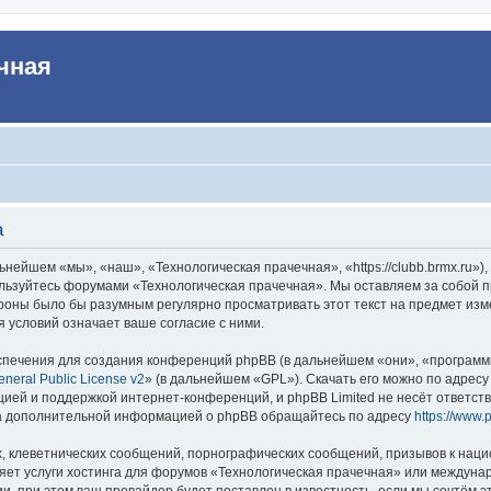
чная
а
нейшем «мы», «наш», «Технологическая прачечная», «https://clubb.brmx.ru»)
пользуйтесь форумами «Технологическая прачечная». Мы оставляем за собой п
ороны было бы разумным регулярно просматривать этот текст на предмет изм
 условий означает ваше согласие с ними.
печения для создания конференций phpBB (в дальнейшем «они», «программ
neral Public License v2
» (в дальнейшем «GPL»). Скачать его можно по адрес
цией и поддержкой интернет-конференций, и phpBB Limited не несёт ответст
 За дополнительной информацией о phpBB обращайтесь по адресу
https://www.
 клеветнических сообщений, порнографических сообщений, призывов к наци
яет услуги хостинга для форумов «Технологическая прачечная» или междуна
, при этом ваш провайдер будет поставлен в известность, если мы сочтём э