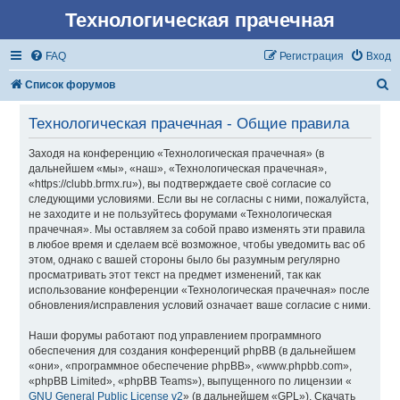
Технологическая прачечная
FAQ
Регистрация
Вход
П
Список форумов
о
Технологическая прачечная - Общие правила
и
Заходя на конференцию «Технологическая прачечная» (в
с
дальнейшем «мы», «наш», «Технологическая прачечная»,
к
«https://clubb.brmx.ru»), вы подтверждаете своё согласие со
следующими условиями. Если вы не согласны с ними, пожалуйста,
не заходите и не пользуйтесь форумами «Технологическая
прачечная». Мы оставляем за собой право изменять эти правила
в любое время и сделаем всё возможное, чтобы уведомить вас об
этом, однако с вашей стороны было бы разумным регулярно
просматривать этот текст на предмет изменений, так как
использование конференции «Технологическая прачечная» после
обновления/исправления условий означает ваше согласие с ними.
Наши форумы работают под управлением программного
обеспечения для создания конференций phpBB (в дальнейшем
«они», «программное обеспечение phpBB», «www.phpbb.com»,
«phpBB Limited», «phpBB Teams»), выпущенного по лицензии «
GNU General Public License v2
» (в дальнейшем «GPL»). Скачать