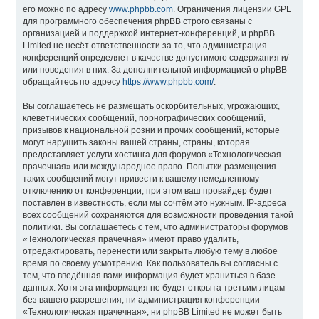
его можно по адресу
www.phpbb.com
. Ограничения лицензии GPL
для программного обеспечения phpBB строго связаны с
организацией и поддержкой интернет-конференций, и phpBB
Limited не несёт ответственности за то, что администрация
конференций определяет в качестве допустимого содержания и/
или поведения в них. За дополнительной информацией о phpBB
обращайтесь по адресу
https://www.phpbb.com/
.
Вы соглашаетесь не размещать оскорбительных, угрожающих,
клеветнических сообщений, порнографических сообщений,
призывов к национальной розни и прочих сообщений, которые
могут нарушить законы вашей страны, страны, которая
предоставляет услуги хостинга для форумов «Технологическая
прачечная» или международное право. Попытки размещения
таких сообщений могут привести к вашему немедленному
отключению от конференции, при этом ваш провайдер будет
поставлен в известность, если мы сочтём это нужным. IP-адреса
всех сообщений сохраняются для возможности проведения такой
политики. Вы соглашаетесь с тем, что администраторы форумов
«Технологическая прачечная» имеют право удалить,
отредактировать, перенести или закрыть любую тему в любое
время по своему усмотрению. Как пользователь вы согласны с
тем, что введённая вами информация будет храниться в базе
данных. Хотя эта информация не будет открыта третьим лицам
без вашего разрешения, ни администрация конференции
«Технологическая прачечная», ни phpBB Limited не может быть