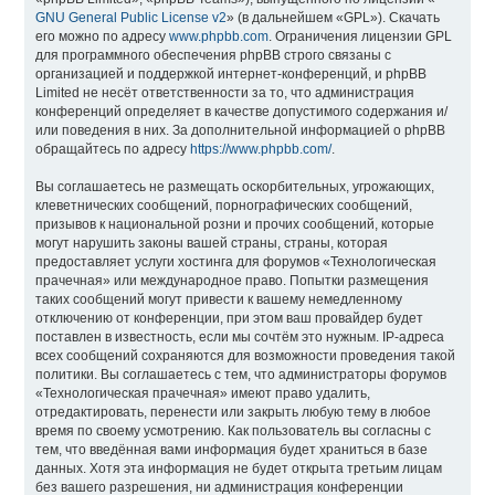
GNU General Public License v2
» (в дальнейшем «GPL»). Скачать
его можно по адресу
www.phpbb.com
. Ограничения лицензии GPL
для программного обеспечения phpBB строго связаны с
организацией и поддержкой интернет-конференций, и phpBB
Limited не несёт ответственности за то, что администрация
конференций определяет в качестве допустимого содержания и/
или поведения в них. За дополнительной информацией о phpBB
обращайтесь по адресу
https://www.phpbb.com/
.
Вы соглашаетесь не размещать оскорбительных, угрожающих,
клеветнических сообщений, порнографических сообщений,
призывов к национальной розни и прочих сообщений, которые
могут нарушить законы вашей страны, страны, которая
предоставляет услуги хостинга для форумов «Технологическая
прачечная» или международное право. Попытки размещения
таких сообщений могут привести к вашему немедленному
отключению от конференции, при этом ваш провайдер будет
поставлен в известность, если мы сочтём это нужным. IP-адреса
всех сообщений сохраняются для возможности проведения такой
политики. Вы соглашаетесь с тем, что администраторы форумов
«Технологическая прачечная» имеют право удалить,
отредактировать, перенести или закрыть любую тему в любое
время по своему усмотрению. Как пользователь вы согласны с
тем, что введённая вами информация будет храниться в базе
данных. Хотя эта информация не будет открыта третьим лицам
без вашего разрешения, ни администрация конференции