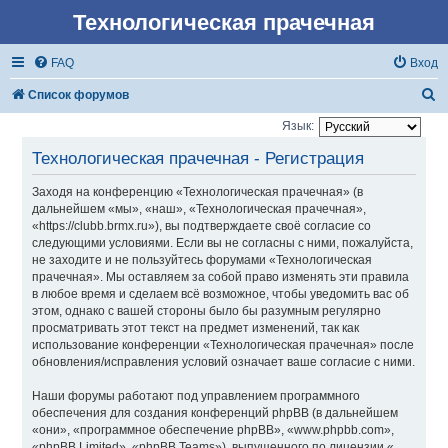
Технологическая прачечная
FAQ
Вход
П
Список форумов
о
Язык:
и
Технологическая прачечная - Регистрация
с
Заходя на конференцию «Технологическая прачечная» (в
к
дальнейшем «мы», «наш», «Технологическая прачечная»,
«https://clubb.brmx.ru»), вы подтверждаете своё согласие со
следующими условиями. Если вы не согласны с ними, пожалуйста,
не заходите и не пользуйтесь форумами «Технологическая
прачечная». Мы оставляем за собой право изменять эти правила
в любое время и сделаем всё возможное, чтобы уведомить вас об
этом, однако с вашей стороны было бы разумным регулярно
просматривать этот текст на предмет изменений, так как
использование конференции «Технологическая прачечная» после
обновления/исправления условий означает ваше согласие с ними.
Наши форумы работают под управлением программного
обеспечения для создания конференций phpBB (в дальнейшем
«они», «программное обеспечение phpBB», «www.phpbb.com»,
«phpBB Limited», «phpBB Teams»), выпущенного по лицензии «