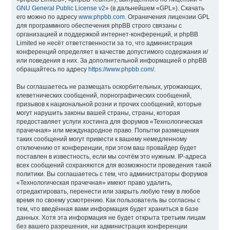
GNU General Public License v2
» (в дальнейшем «GPL»). Скачать
его можно по адресу
www.phpbb.com
. Ограничения лицензии GPL
для программного обеспечения phpBB строго связаны с
организацией и поддержкой интернет-конференций, и phpBB
Limited не несёт ответственности за то, что администрация
конференций определяет в качестве допустимого содержания и/
или поведения в них. За дополнительной информацией о phpBB
обращайтесь по адресу
https://www.phpbb.com/
.
Вы соглашаетесь не размещать оскорбительных, угрожающих,
клеветнических сообщений, порнографических сообщений,
призывов к национальной розни и прочих сообщений, которые
могут нарушить законы вашей страны, страны, которая
предоставляет услуги хостинга для форумов «Технологическая
прачечная» или международное право. Попытки размещения
таких сообщений могут привести к вашему немедленному
отключению от конференции, при этом ваш провайдер будет
поставлен в известность, если мы сочтём это нужным. IP-адреса
всех сообщений сохраняются для возможности проведения такой
политики. Вы соглашаетесь с тем, что администраторы форумов
«Технологическая прачечная» имеют право удалить,
отредактировать, перенести или закрыть любую тему в любое
время по своему усмотрению. Как пользователь вы согласны с
тем, что введённая вами информация будет храниться в базе
данных. Хотя эта информация не будет открыта третьим лицам
без вашего разрешения, ни администрация конференции