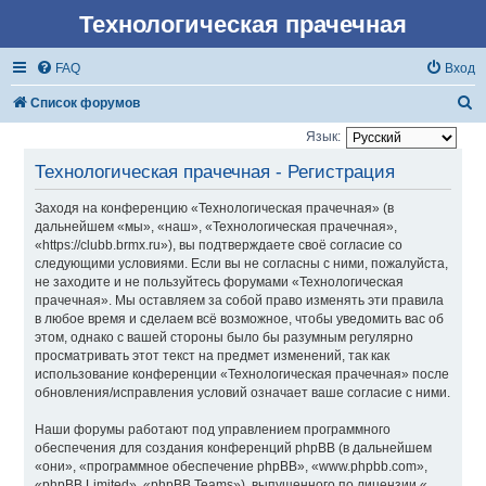
Технологическая прачечная
FAQ
Вход
П
Список форумов
о
Язык:
и
Технологическая прачечная - Регистрация
с
Заходя на конференцию «Технологическая прачечная» (в
к
дальнейшем «мы», «наш», «Технологическая прачечная»,
«https://clubb.brmx.ru»), вы подтверждаете своё согласие со
следующими условиями. Если вы не согласны с ними, пожалуйста,
не заходите и не пользуйтесь форумами «Технологическая
прачечная». Мы оставляем за собой право изменять эти правила
в любое время и сделаем всё возможное, чтобы уведомить вас об
этом, однако с вашей стороны было бы разумным регулярно
просматривать этот текст на предмет изменений, так как
использование конференции «Технологическая прачечная» после
обновления/исправления условий означает ваше согласие с ними.
Наши форумы работают под управлением программного
обеспечения для создания конференций phpBB (в дальнейшем
«они», «программное обеспечение phpBB», «www.phpbb.com»,
«phpBB Limited», «phpBB Teams»), выпущенного по лицензии «