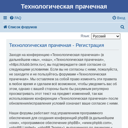
Технологическая прачечная
FAQ
Вход
П
Список форумов
о
Язык:
и
Технологическая прачечная - Регистрация
с
Заходя на конференцию «Технологическая прачечная» (в
к
дальнейшем «мы», «наш», «Технологическая прачечная»,
«https://clubb.brmx.ru»), вы подтверждаете своё согласие со
следующими условиями. Если вы не согласны с ними, пожалуйста,
не заходите и не пользуйтесь форумами «Технологическая
прачечная». Мы оставляем за собой право изменять эти правила
в любое время и сделаем всё возможное, чтобы уведомить вас об
этом, однако с вашей стороны было бы разумным регулярно
просматривать этот текст на предмет изменений, так как
использование конференции «Технологическая прачечная» после
обновления/исправления условий означает ваше согласие с ними.
Наши форумы работают под управлением программного
обеспечения для создания конференций phpBB (в дальнейшем
«они», «программное обеспечение phpBB», «www.phpbb.com»,
«phpBB Limited», «phpBB Teams»), выпущенного по лицензии «