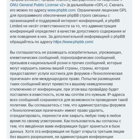
GNU General Public License v2
» (в дальнейшем «GPL»). Скачать
его можно по адресу
www.phpbb.com
. Ограничения лицензии GPL
для программного обеспечения phpBB строго связаны с
организацией и поддержкой интернет-конференций, и phpBB
Limited не несёт ответственности за то, что администрация
конференций определяет в качестве допустимого содержания и/
или поведения в них. За дополнительной информацией о phpBB
обращайтесь по адресу
https://www.phpbb.com/
.
Вы соглашаетесь не размещать оскорбительных, угрожающих,
клеветнических сообщений, порнографических сообщений,
призывов к национальной розни и прочих сообщений, которые
могут нарушить законы вашей страны, страны, которая
предоставляет услуги хостинга для форумов «Технологическая
прачечная» или международное право. Попытки размещения
таких сообщений могут привести к вашему немедленному
отключению от конференции, при этом ваш провайдер будет
поставлен в известность, если мы сочтём это нужным. IP-адреса
всех сообщений сохраняются для возможности проведения такой
политики. Вы соглашаетесь с тем, что администраторы форумов
«Технологическая прачечная» имеют право удалить,
отредактировать, перенести или закрыть любую тему в любое
время по своему усмотрению. Как пользователь вы согласны с
тем, что введённая вами информация будет храниться в базе
данных. Хотя эта информация не будет открыта третьим лицам
без вашего разрешения, ни администрация конференции