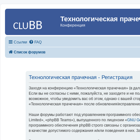
Технологическая праче
Конференция
Ссылки
FAQ
Список форумов
Технологическая прачечная - Регистрация
Заходя на конференцию «Технологическая прачечная» (в даль
Если вы не согласны с ними, пожалуйста, не заходите и не 
возможное, чтобы уведомить вас об этом, однако с вашей ст
«Технологическая прачечная» после обновления/исправления
Наши форумы работают под управлением программного обес
Limited», «phpBB Teams»), выпущенного по лицензии «
GNU Ge
программного обеспечения phpBB строго связаны с организа
в качестве допустимого содержания и/или поведения в них.