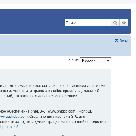
Поиск
Расш
Вход
Язык:
, вы подтверждаете своё согласие со следующими условиями.
раво изменять эти правила в любое время и сделаем всё
енений, так как использование конференции
ное обеспечение phpBB», «www.phpbb.com», «phpBB
у
www.phpbb.com
. Ограничения лицензии GPL для
венности за то, что администрация конференций определяет
phpbb.com/
.