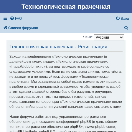
Технологическая прачечная
FAQ
Вход
П
Список форумов
о
Язык:
и
Технологическая прачечная - Регистрация
с
Заходя на конференцию «Технологическая прачечная» (в
к
дальнейшем «мы», «наш», «Технологическая прачечная»,
«https://clubb.brmx.ru»), вы подтверждаете своё согласие со
следующими условиями. Если вы не согласны с ними, пожалуйста,
не заходите и не пользуйтесь форумами «Технологическая
прачечная». Мы оставляем за собой право изменять эти правила
в любое время и сделаем всё возможное, чтобы уведомить вас об
этом, однако с вашей стороны было бы разумным регулярно
просматривать этот текст на предмет изменений, так как
использование конференции «Технологическая прачечная» после
обновления/исправления условий означает ваше согласие с ними.
Наши форумы работают под управлением программного
обеспечения для создания конференций phpBB (в дальнейшем
«они», «программное обеспечение phpBB», «www.phpbb.com»,
«phpBB Limited», «phpBB Teams»), выпущенного по лицензии «