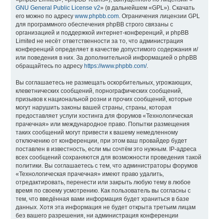
GNU General Public License v2
» (в дальнейшем «GPL»). Скачать
его можно по адресу
www.phpbb.com
. Ограничения лицензии GPL
для программного обеспечения phpBB строго связаны с
организацией и поддержкой интернет-конференций, и phpBB
Limited не несёт ответственности за то, что администрация
конференций определяет в качестве допустимого содержания и/
или поведения в них. За дополнительной информацией о phpBB
обращайтесь по адресу
https://www.phpbb.com/
.
Вы соглашаетесь не размещать оскорбительных, угрожающих,
клеветнических сообщений, порнографических сообщений,
призывов к национальной розни и прочих сообщений, которые
могут нарушить законы вашей страны, страны, которая
предоставляет услуги хостинга для форумов «Технологическая
прачечная» или международное право. Попытки размещения
таких сообщений могут привести к вашему немедленному
отключению от конференции, при этом ваш провайдер будет
поставлен в известность, если мы сочтём это нужным. IP-адреса
всех сообщений сохраняются для возможности проведения такой
политики. Вы соглашаетесь с тем, что администраторы форумов
«Технологическая прачечная» имеют право удалить,
отредактировать, перенести или закрыть любую тему в любое
время по своему усмотрению. Как пользователь вы согласны с
тем, что введённая вами информация будет храниться в базе
данных. Хотя эта информация не будет открыта третьим лицам
без вашего разрешения, ни администрация конференции