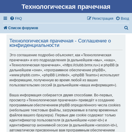
Технологическая прачечная
FAQ
Регистрация
Вход
П
Список форумов
о
Технологическая прачечная - Соглашение о
и
конфиденциальности
с
Это соглашение подробно объясняет, как «Технологическая
к
прачечная» и его подразделения (в дальнейшем «мы», «наш»,
«Технологическая прачечная», «https://clubb.brmx.ru») и phpBB (в
дальнейшем «они», «программное обеспечение phpBB»,
«www.phpbb.com», «phpBB Limited», «phpBB Teams») используют
информацию, полученную во время любой из ваших
пользовательских сессий (в дальнейшем «ваша информация»).
Ваша информация собирается двумя способами. Во-первых,
просмотр «Технологическая прачечная» приведёт к созданию
программным обеспечением phpBB определённого числа cookies
(небольшие текстовые файлы, загружаемые в папку временных
файлов вашего браузера). Первые две cookie содержат только
идентификатор пользователя (в дальнейшем «user-id») и
идентификатор анонимной сессии (в дальнейшем «session-id»),
автоматически присвоенные вам программным обеспечением