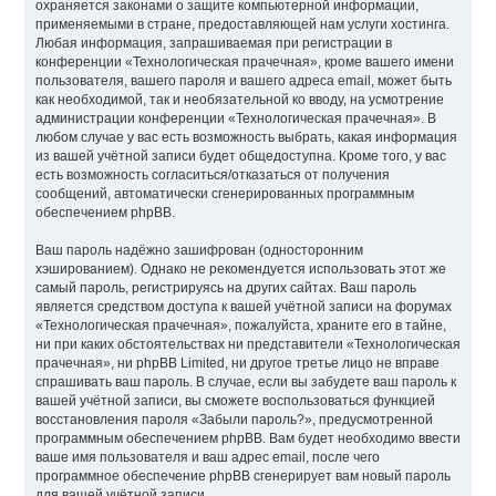
охраняется законами о защите компьютерной информации,
применяемыми в стране, предоставляющей нам услуги хостинга.
Любая информация, запрашиваемая при регистрации в
конференции «Технологическая прачечная», кроме вашего имени
пользователя, вашего пароля и вашего адреса email, может быть
как необходимой, так и необязательной ко вводу, на усмотрение
администрации конференции «Технологическая прачечная». В
любом случае у вас есть возможность выбрать, какая информация
из вашей учётной записи будет общедоступна. Кроме того, у вас
есть возможность согласиться/отказаться от получения
сообщений, автоматически сгенерированных программным
обеспечением phpBB.
Ваш пароль надёжно зашифрован (односторонним
хэшированием). Однако не рекомендуется использовать этот же
самый пароль, регистрируясь на других сайтах. Ваш пароль
является средством доступа к вашей учётной записи на форумах
«Технологическая прачечная», пожалуйста, храните его в тайне,
ни при каких обстоятельствах ни представители «Технологическая
прачечная», ни phpBB Limited, ни другое третье лицо не вправе
спрашивать ваш пароль. В случае, если вы забудете ваш пароль к
вашей учётной записи, вы сможете воспользоваться функцией
восстановления пароля «Забыли пароль?», предусмотренной
программным обеспечением phpBB. Вам будет необходимо ввести
ваше имя пользователя и ваш адрес email, после чего
программное обеспечение phpBB сгенерирует вам новый пароль
для вашей учётной записи.