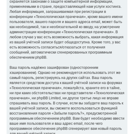
охраняется законами о защите компьютерной информации,
применяемыми в стране, предоставляющей нам услуги хостинга.
Любая информация, запрашиваемая при регистрации в
конференции «Технологическая прачечная», кроме вашего имени
пользователя, вашего пароля и вашего адреса email, может быть
как необходимой, так и необязательной ко вводу, на усмотрение
администрации конференции «Технологическая прачечная». В
любом случае у вас есть возможность выбрать, какая информация
из вашей учётной записи будет общедоступна. Кроме того, у вас
есть возможность согласиться/отказаться от получения
сообщений, автоматически сгенерированных программным
обеспечением phpBB.
Ваш пароль надёжно зашифрован (односторонним
хэшированием). Однако не рекомендуется использовать этот же
самый пароль, регистрируясь на других сайтах. Ваш пароль
является средством доступа к вашей учётной записи на форумах
«Технологическая прачечная», пожалуйста, храните его в тайне,
ни при каких обстоятельствах ни представители «Технологическая
прачечная», ни phpBB Limited, ни другое третье лицо не вправе
спрашивать ваш пароль. В случае, если вы забудете ваш пароль к
вашей учётной записи, вы сможете воспользоваться функцией
восстановления пароля «Забыли пароль?», предусмотренной
программным обеспечением phpBB. Вам будет необходимо ввести
ваше имя пользователя и ваш адрес email, после чего
программное обеспечение phpBB сгенерирует вам новый пароль
для вашей учётной записи.