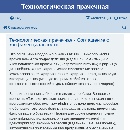
Технологическая прачечная
FAQ
Регистрация
Вход
П
Список форумов
о
Технологическая прачечная - Соглашение о
и
конфиденциальности
с
Это соглашение подробно объясняет, как «Технологическая
к
прачечная» и его подразделения (в дальнейшем «мы», «наш»,
«Технологическая прачечная», «https://clubb.brmx.ru») и phpBB (в
дальнейшем «они», «программное обеспечение phpBB»,
«www.phpbb.com», «phpBB Limited», «phpBB Teams») используют
информацию, полученную во время любой из ваших
пользовательских сессий (в дальнейшем «ваша информация»).
Ваша информация собирается двумя способами. Во-первых,
просмотр «Технологическая прачечная» приведёт к созданию
программным обеспечением phpBB определённого числа cookies
(небольшие текстовые файлы, загружаемые в папку временных
файлов вашего браузера). Первые две cookie содержат только
идентификатор пользователя (в дальнейшем «user-id») и
идентификатор анонимной сессии (в дальнейшем «session-id»),
автоматически присвоенные вам программным обеспечением