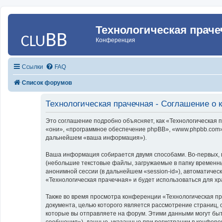
Технологическая праче
Конференция
Ссылки
FAQ
Список форумов
Технологическая прачечная - Соглашение о
Это соглашение подробно объясняет, как «Технологическая пр
«они», «программное обеспечение phpBB», «www.phpbb.com»,
дальнейшем «ваша информация»).
Ваша информация собирается двумя способами. Во-первых, 
(небольшие текстовые файлы, загружаемые в папку временны
анонимной сессии (в дальнейшем «session-id»), автоматиче
«Технологическая прачечная» и будет использоваться для х
Также во время просмотра конференции «Технологическая пр
документа, целью которого является рассмотрение страниц
которые вы отправляете на форум. Этими данными могут бы
сообщения»), данные, указанные при регистрации в конфере