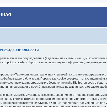
чная
 конфиденциальности
ачечная» и его подразделения (в дальнейшем «мы», «наш», «Технологическая 
 «phpBB Limited», «phpBB Teams») используют информацию, полученную во в
просмотр «Технологическая прачечная» приведёт к созданию программным о
х файлов вашего браузера). Первые две cookie содержат только идентифика
ски присвоенные вам программным обеспечением phpBB. Третья cookie будет 
ранения информации о прочтённых вами темах, повышая таким образом удоб
ачечная» мы можем установить cookies, внешние по отношению к программно
, созданных исключительно программным обеспечением phpBB. Вторым исто
ть, но не исчерпываются, следующие данные: сообщения, размещённые под 
нции «Технологическая прачечная» (в дальнейшем «ваша учётная запись») и