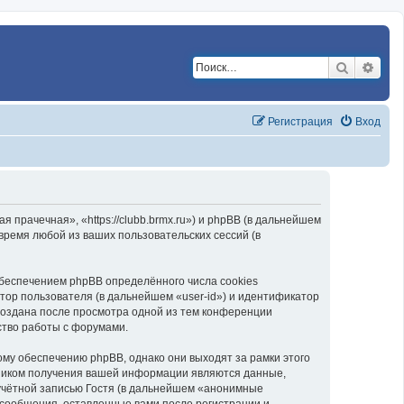
Поиск
Расш
Регистрация
Вход
прачечная», «https://clubb.brmx.ru») и phpBB (в дальнейшем
ремя любой из ваших пользовательских сессий (в
беспечением phpBB определённого числа cookies
тор пользователя (в дальнейшем «user-id») и идентификатор
создана после просмотра одной из тем конференции
ство работы с форумами.
му обеспечению phpBB, однако они выходят за рамки этого
чником получения вашей информации являются данные,
учётной записью Гостя (в дальнейшем «анонимные
 сообщения, оставленные вами после регистрации и