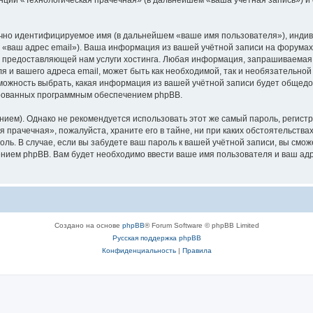
ачно идентифицируемое имя (в дальнейшем «ваше имя пользователя»), инди
м «ваш адрес email»). Ваша информация из вашей учётной записи на форумах
предоставляющей нам услуги хостинга. Любая информация, запрашиваемая 
я и вашего адреса email, может быть как необходимой, так и необязательно
можность выбрать, какая информация из вашей учётной записи будет общедост
ированных программным обеспечением phpBB.
м). Однако не рекомендуется использовать этот же самый пароль, регистри
 прачечная», пожалуйста, храните его в тайне, ни при каких обстоятельств
роль. В случае, если вы забудете ваш пароль к вашей учётной записи, вы см
ием phpBB. Вам будет необходимо ввести ваше имя пользователя и ваш адре
Создано на основе
phpBB
® Forum Software © phpBB Limited
Русская поддержка phpBB
Конфиденциальность
|
Правила