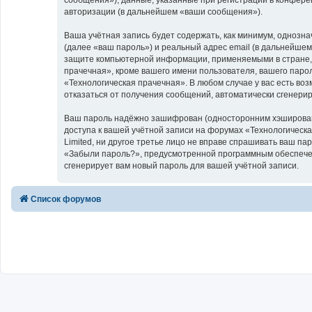
авторизации (в дальнейшем «ваши сообщения»).
Ваша учётная запись будет содержать, как минимум, однозн
(далее «ваш пароль») и реальный адрес email (в дальнейше
защите компьютерной информации, применяемыми в стране, 
прачечная», кроме вашего имени пользователя, вашего парол
«Технологическая прачечная». В любом случае у вас есть воз
отказаться от получения сообщений, автоматически сгенер
Ваш пароль надёжно зашифрован (односторонним хэширование
доступа к вашей учётной записи на форумах «Технологическая
Limited, ни другое третье лицо не вправе спрашивать ваш па
«Забыли пароль?», предусмотренной программным обеспечен
сгенерирует вам новый пароль для вашей учётной записи.
Список форумов