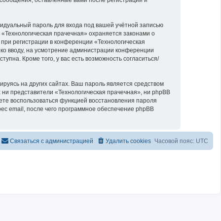
видуальный пароль для входа под вашей учётной записью
 «Технологическая прачечная» охраняется законами о
при регистрации в конференции «Технологическая
й ко вводу, на усмотрение администрации конференции
упна. Кроме того, у вас есть возможность согласиться/
руясь на других сайтах. Ваш пароль является средством
ах ни представители «Технологическая прачечная», ни phpBB
ожете воспользоваться функцией восстановления пароля
с email, после чего программное обеспечение phpBB
Связаться с администрацией
Удалить cookies
Часовой пояс:
UTC