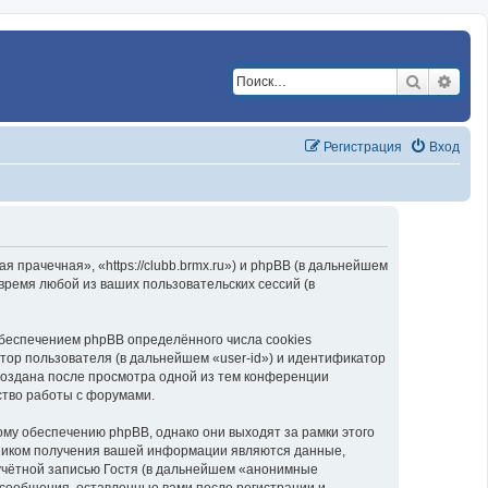
Поиск
Расш
Регистрация
Вход
прачечная», «https://clubb.brmx.ru») и phpBB (в дальнейшем
ремя любой из ваших пользовательских сессий (в
беспечением phpBB определённого числа cookies
тор пользователя (в дальнейшем «user-id») и идентификатор
создана после просмотра одной из тем конференции
ство работы с форумами.
му обеспечению phpBB, однако они выходят за рамки этого
чником получения вашей информации являются данные,
учётной записью Гостя (в дальнейшем «анонимные
 сообщения, оставленные вами после регистрации и