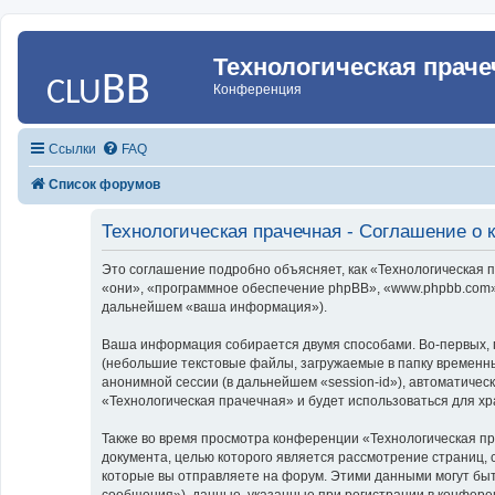
Технологическая праче
Конференция
Ссылки
FAQ
Список форумов
Технологическая прачечная - Соглашение о
Это соглашение подробно объясняет, как «Технологическая пр
«они», «программное обеспечение phpBB», «www.phpbb.com»,
дальнейшем «ваша информация»).
Ваша информация собирается двумя способами. Во-первых, 
(небольшие текстовые файлы, загружаемые в папку временны
анонимной сессии (в дальнейшем «session-id»), автоматиче
«Технологическая прачечная» и будет использоваться для х
Также во время просмотра конференции «Технологическая пр
документа, целью которого является рассмотрение страниц
которые вы отправляете на форум. Этими данными могут бы
сообщения»), данные, указанные при регистрации в конфере