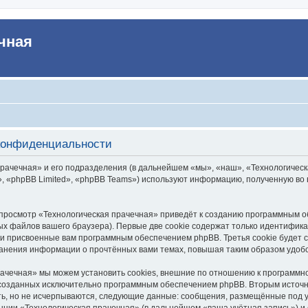
чная
 конфиденциальности
ачечная» и его подразделения (в дальнейшем «мы», «наш», «Технологическая 
 «phpBB Limited», «phpBB Teams») используют информацию, полученную во в
просмотр «Технологическая прачечная» приведёт к созданию программным о
х файлов вашего браузера). Первые две cookie содержат только идентифика
ски присвоенные вам программным обеспечением phpBB. Третья cookie будет 
ранения информации о прочтённых вами темах, повышая таким образом удоб
ачечная» мы можем установить cookies, внешние по отношению к программно
, созданных исключительно программным обеспечением phpBB. Вторым исто
ть, но не исчерпываются, следующие данные: сообщения, размещённые под 
нции «Технологическая прачечная» (в дальнейшем «ваша учётная запись») и