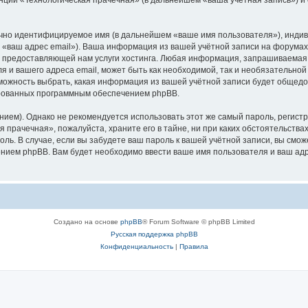
ачно идентифицируемое имя (в дальнейшем «ваше имя пользователя»), инди
м «ваш адрес email»). Ваша информация из вашей учётной записи на форумах
предоставляющей нам услуги хостинга. Любая информация, запрашиваемая 
я и вашего адреса email, может быть как необходимой, так и необязательно
можность выбрать, какая информация из вашей учётной записи будет общедост
ированных программным обеспечением phpBB.
м). Однако не рекомендуется использовать этот же самый пароль, регистри
 прачечная», пожалуйста, храните его в тайне, ни при каких обстоятельств
роль. В случае, если вы забудете ваш пароль к вашей учётной записи, вы см
ием phpBB. Вам будет необходимо ввести ваше имя пользователя и ваш адре
Создано на основе
phpBB
® Forum Software © phpBB Limited
Русская поддержка phpBB
Конфиденциальность
|
Правила