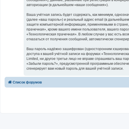
авторизации (в дальнейшем «ваши сообщения»).
Ваша учётная запись будет содержать, как минимум, однозн
(далее «ваш пароль») и реальный адрес email (в дальнейше
защите компьютерной информации, применяемыми в стране, 
прачечная», кроме вашего имени пользователя, вашего парол
«Технологическая прачечная». В любом случае у вас есть воз
отказаться от получения сообщений, автоматически сгенер
Ваш пароль надёжно зашифрован (односторонним хэширование
доступа к вашей учётной записи на форумах «Технологическая
Limited, ни другое третье лицо не вправе спрашивать ваш па
«Забыли пароль?», предусмотренной программным обеспечен
сгенерирует вам новый пароль для вашей учётной записи.
Список форумов