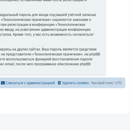
видуальный пароль для входа под вашей учётной записью
 «Технологическая прачечная» охраняется законами о
при регистрации в конференции «Технологическая
й ко вводу, на усмотрение администрации конференции
упна. Кроме того, у вас есть возможность согласиться/
руясь на других сайтах. Ваш пароль является средством
ах ни представители «Технологическая прачечная», ни phpBB
ожете воспользоваться функцией восстановления пароля
с email, после чего программное обеспечение phpBB
Связаться с администрацией
Удалить cookies
Часовой пояс:
UTC