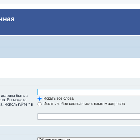
чная
е должны быть в
Искать все слова
жно. Вы можете
Искать любое слово/поиск с языком запросов
ка. Используйте
*
в