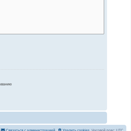
ыванию
Связаться с администрацией
Удалить cookies
Часовой пояс:
UTC