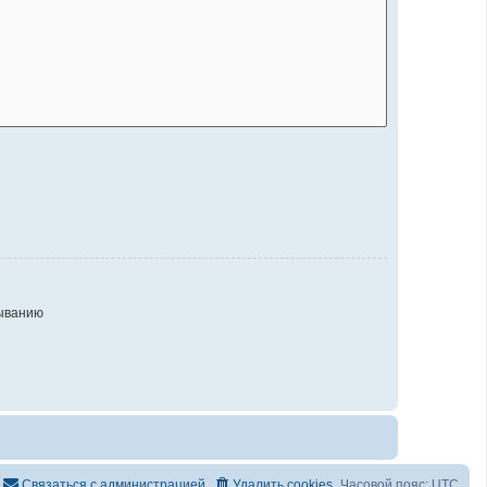
ыванию
Связаться с администрацией
Удалить cookies
Часовой пояс:
UTC