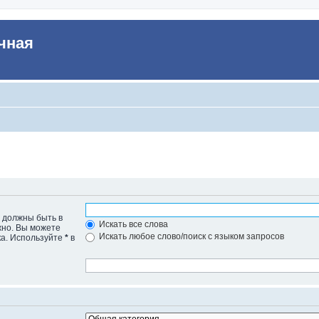
чная
е должны быть в
Искать все слова
жно. Вы можете
Искать любое слово/поиск с языком запросов
ка. Используйте
*
в