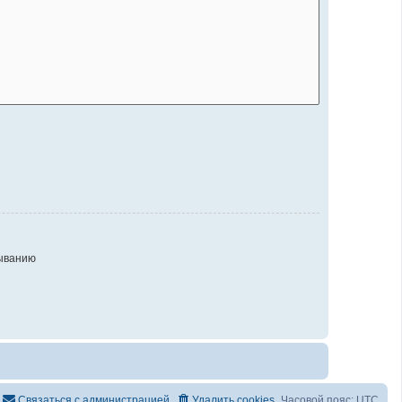
ыванию
Связаться с администрацией
Удалить cookies
Часовой пояс:
UTC