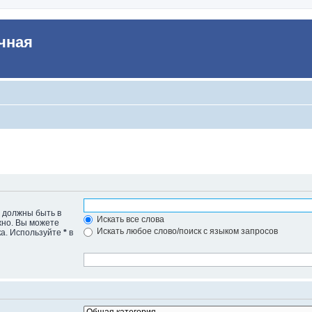
чная
е должны быть в
Искать все слова
жно. Вы можете
Искать любое слово/поиск с языком запросов
ка. Используйте
*
в