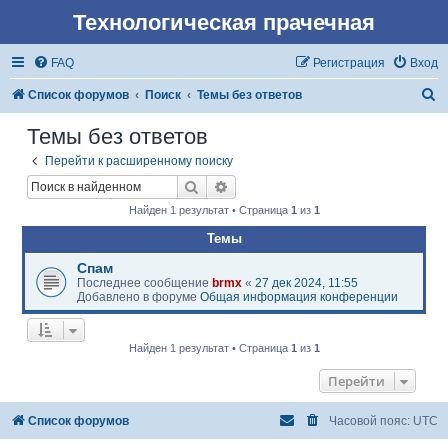
Технологическая прачечная
FAQ
Регистрация
Вход
П
Список форумов
Поиск
Темы без ответов
о
Темы без ответов
и
Перейти к расширенному поиску
с
Поиск
Расширенный поиск
к
Найден 1 результат • Страница
1
из
1
Темы
Спам
Последнее сообщение
brmx
«
27 дек 2024, 11:55
Добавлено в форуме
Общая информация конференции
Найден 1 результат • Страница
1
из
1
Перейти
Список форумов
Часовой пояс:
UTC