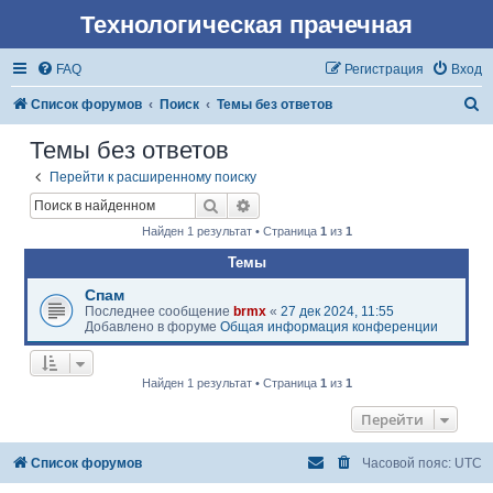
Технологическая прачечная
FAQ
Регистрация
Вход
П
Список форумов
Поиск
Темы без ответов
о
Темы без ответов
и
Перейти к расширенному поиску
с
Поиск
Расширенный поиск
к
Найден 1 результат • Страница
1
из
1
Темы
Спам
Последнее сообщение
brmx
«
27 дек 2024, 11:55
Добавлено в форуме
Общая информация конференции
Найден 1 результат • Страница
1
из
1
Перейти
Список форумов
Часовой пояс:
UTC