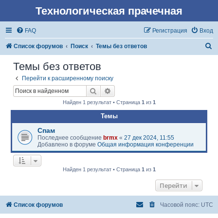
Технологическая прачечная
FAQ
Регистрация
Вход
П
Список форумов
Поиск
Темы без ответов
о
Темы без ответов
и
Перейти к расширенному поиску
с
Поиск
Расширенный поиск
к
Найден 1 результат • Страница
1
из
1
Темы
Спам
Последнее сообщение
brmx
«
27 дек 2024, 11:55
Добавлено в форуме
Общая информация конференции
Найден 1 результат • Страница
1
из
1
Перейти
Список форумов
Часовой пояс:
UTC