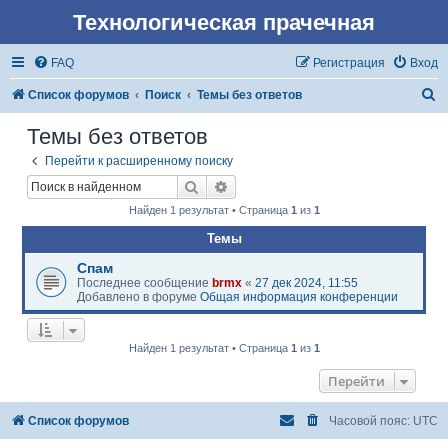
Технологическая прачечная
FAQ
Регистрация
Вход
П
Список форумов
Поиск
Темы без ответов
о
Темы без ответов
и
Перейти к расширенному поиску
с
Поиск
Расширенный поиск
к
Найден 1 результат • Страница
1
из
1
Темы
Спам
Последнее сообщение
brmx
«
27 дек 2024, 11:55
Добавлено в форуме
Общая информация конференции
Найден 1 результат • Страница
1
из
1
Перейти
Список форумов
Часовой пояс:
UTC