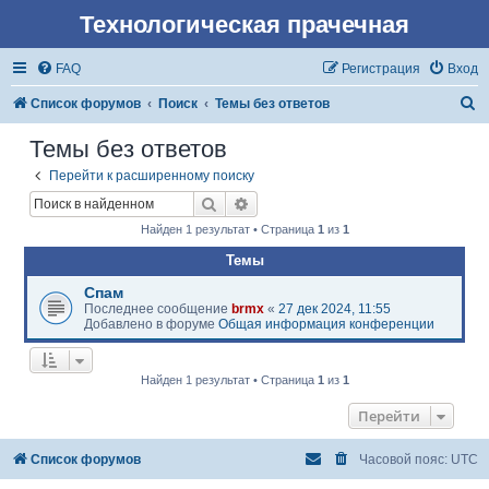
Технологическая прачечная
FAQ
Регистрация
Вход
П
Список форумов
Поиск
Темы без ответов
о
Темы без ответов
и
Перейти к расширенному поиску
с
Поиск
Расширенный поиск
к
Найден 1 результат • Страница
1
из
1
Темы
Спам
Последнее сообщение
brmx
«
27 дек 2024, 11:55
Добавлено в форуме
Общая информация конференции
Найден 1 результат • Страница
1
из
1
Перейти
Список форумов
Часовой пояс:
UTC