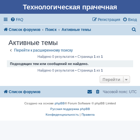
Технологическая прачечная
FAQ
Регистрация
Вход
П
Список форумов
Поиск
Активные темы
о
Активные темы
и
Перейти к расширенному поиску
с
Найдено 0 результатов • Страница
1
из
1
к
Подходящих тем или сообщений не найдено.
Найдено 0 результатов • Страница
1
из
1
Перейти
Список форумов
Часовой пояс:
UTC
Создано на основе
phpBB
® Forum Software © phpBB Limited
Русская поддержка phpBB
Конфиденциальность
|
Правила