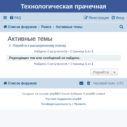
Технологическая прачечная
FAQ
Регистрация
Вход
П
Список форумов
Поиск
Активные темы
о
Активные темы
и
Перейти к расширенному поиску
с
Найдено 0 результатов • Страница
1
из
1
к
Подходящих тем или сообщений не найдено.
Найдено 0 результатов • Страница
1
из
1
Перейти
Список форумов
Часовой пояс:
UTC
Создано на основе
phpBB
® Forum Software © phpBB Limited
Русская поддержка phpBB
Конфиденциальность
|
Правила