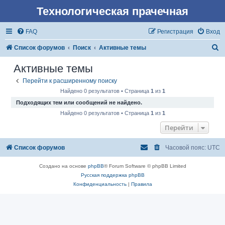
Технологическая прачечная
FAQ
Регистрация
Вход
П
Список форумов
Поиск
Активные темы
о
Активные темы
и
Перейти к расширенному поиску
с
Найдено 0 результатов • Страница
1
из
1
к
Подходящих тем или сообщений не найдено.
Найдено 0 результатов • Страница
1
из
1
Перейти
Список форумов
Часовой пояс:
UTC
Создано на основе
phpBB
® Forum Software © phpBB Limited
Русская поддержка phpBB
Конфиденциальность
|
Правила