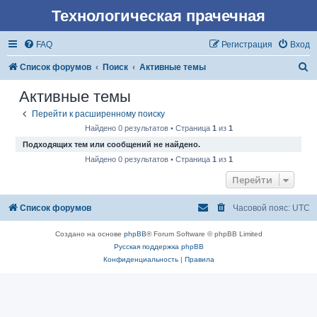
Технологическая прачечная
FAQ
Регистрация
Вход
П
Список форумов
Поиск
Активные темы
о
Активные темы
и
Перейти к расширенному поиску
с
Найдено 0 результатов • Страница
1
из
1
к
Подходящих тем или сообщений не найдено.
Найдено 0 результатов • Страница
1
из
1
Перейти
Список форумов
Часовой пояс:
UTC
Создано на основе
phpBB
® Forum Software © phpBB Limited
Русская поддержка phpBB
Конфиденциальность
|
Правила